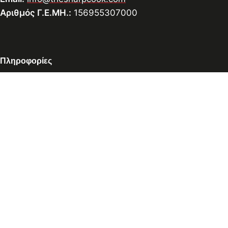
Αριθμός Γ.Ε.ΜΗ.:
156955307000
Πληροφορίες
Επικοινωνία
Υπηρεσίες Ακονίσματος
Τρόποι Πληρωμής
Πολιτική Αποστολών
Πολιτική Επιστροφών
Πολιτική Απορρήτου
Διαχείριση Απορρήτου
© 2026 thesharpcook.com | Design & Hosting by
w3specialists.com