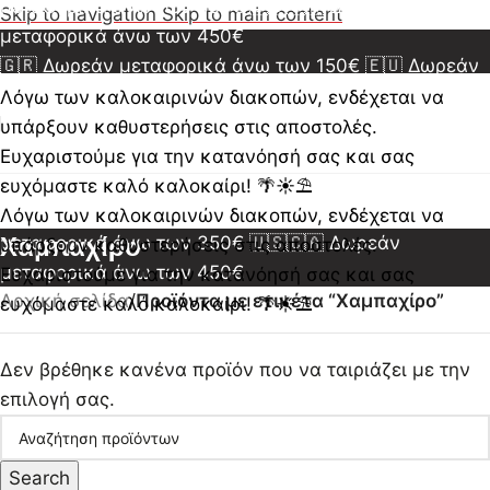
μεταφορικά άνω των 350€
🇺🇸🇨🇦 Δωρεάν
Skip to navigation
Skip to main content
μεταφορικά άνω των 450€
🇬🇷 Δωρεάν μεταφορικά άνω των 150€
🇪🇺 Δωρεάν
μεταφορικά άνω των 350€
🇺🇸🇨🇦 Δωρεάν
Λόγω των καλοκαιρινών διακοπών, ενδέχεται να
μεταφορικά άνω των 450€
🇬🇷 Δωρεάν μεταφορικά
υπάρξουν καθυστερήσεις στις αποστολές.
άνω των 150€
🇪🇺 Δωρεάν μεταφορικά άνω των
Ευχαριστούμε για την κατανόησή σας και σας
350€
🇺🇸🇨🇦 Δωρεάν μεταφορικά άνω των 450€
ευχόμαστε καλό καλοκαίρι! 🌴☀️⛱️
🇬🇷 Δωρεάν μεταφορικά άνω των 150€
🇪🇺 Δωρεάν
Λόγω των καλοκαιρινών διακοπών, ενδέχεται να
μεταφορικά άνω των 350€
Χαμπαχίρο
🇺🇸🇨🇦 Δωρεάν
υπάρξουν καθυστερήσεις στις αποστολές.
μεταφορικά άνω των 450€
Ευχαριστούμε για την κατανόησή σας και σας
Αρχική σελίδα
/
Προϊόντα με ετικέτα “Χαμπαχίρο”
ευχόμαστε καλό καλοκαίρι! 🌴☀️⛱️
Δεν βρέθηκε κανένα προϊόν που να ταιριάζει με την
επιλογή σας.
Search