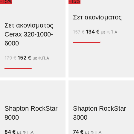
-15%
-15%
Σετ ακονίσματος
Σετ ακονίσματος
134
€
157
€
με Φ.Π.Α
Cerax 320-1000-
6000
152
€
179
€
με Φ.Π.Α
Shapton RockStar
Shapton RockStar
8000
3000
84
€
74
€
με Φ.Π.Α
με Φ.Π.Α