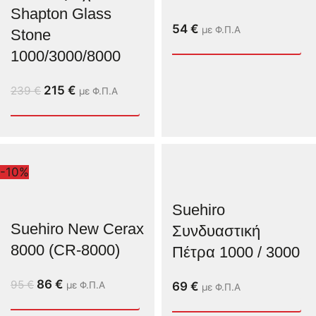
Shapton Glass
54
€
με Φ.Π.Α
Stone
1000/3000/8000
215
€
239
€
με Φ.Π.Α
-10%
Suehiro
Suehiro New Cerax
Συνδυαστική
8000 (CR-8000)
Πέτρα 1000 / 3000
86
€
95
€
με Φ.Π.Α
69
€
με Φ.Π.Α