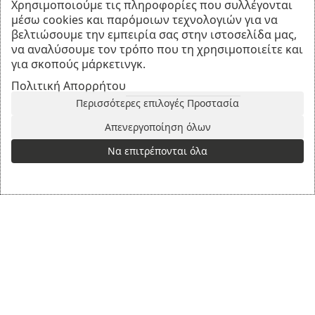
Χρησιμοποιούμε τις πληροφορίες που συλλέγονται
Γιώργος:
+30 697 165 7869
μέσω cookies και παρόμοιων τεχνολογιών για να
Στέλιος:
+30 694 601 8470
βελτιώσουμε την εμπειρία σας στην ιστοσελίδα μας,
Email:
info@thesharpcook.com
να αναλύσουμε τον τρόπο που τη χρησιμοποιείτε και
για σκοπούς μάρκετινγκ.
Αριθμός Γ.Ε.ΜΗ.:
156955307000
Πολιτική Απορρήτου
Περισσότερες επιλογές Προστασία
Απενεργοποίηση όλων
Πληροφορίες
Να επιτρέπονται όλα
Επικοινωνία
Υπηρεσίες Ακονίσματος
Τρόποι Πληρωμής
Πολιτική Αποστολών
Πολιτική Επιστροφών
Πολιτική Απορρήτου
Διαχείριση Απορρήτου