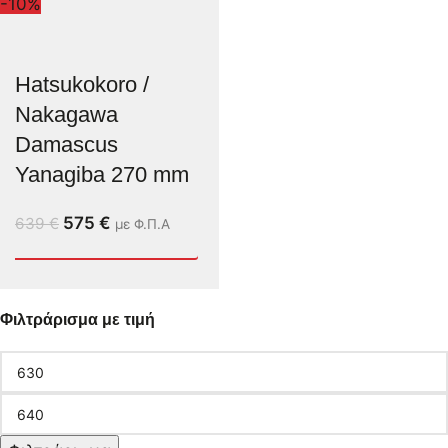
-10%
Hatsukokoro /
Nakagawa
Damascus
Yanagiba 270 mm
575
€
639
€
με Φ.Π.Α
Φιλτράρισμα με τιμή