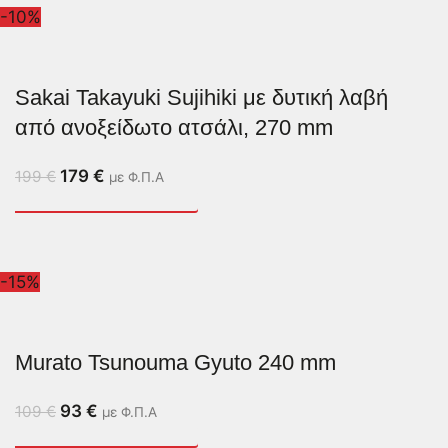
-10%
Sakai Takayuki Sujihiki με δυτική λαβή
από ανοξείδωτο ατσάλι, 270 mm
179
€
199
€
με Φ.Π.Α
-15%
Murato Tsunouma Gyuto 240 mm
93
€
109
€
με Φ.Π.Α