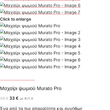
Click to enlarge
Murato Shimomura
Μαχαίρι ψωμιού Murato Pro
33
€
39
€
με Φ.Π.Α
Ένα από τα πιο απαραίτητα και συνήθως