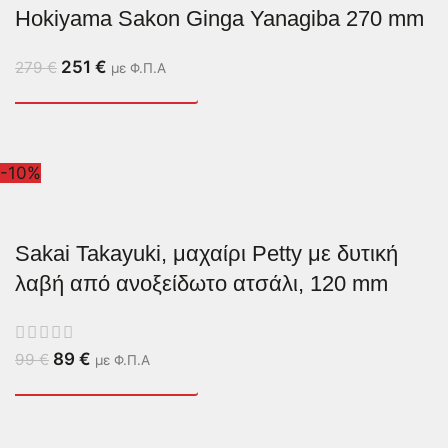
Hokiyama Sakon Ginga Yanagiba 270 mm
251
€
279
€
με Φ.Π.Α
-10%
Sakai Takayuki, μαχαίρι Petty με δυτική
λαβή από ανοξείδωτο ατσάλι, 120 mm
89
€
99
€
με Φ.Π.Α