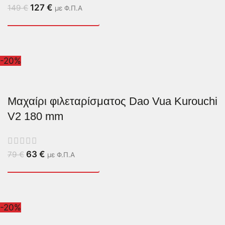
127
€
149
€
με Φ.Π.Α
-20%
Μαχαίρι φιλεταρίσματος Dao Vua Kurouchi
V2 180 mm
63
€
79
€
με Φ.Π.Α
-20%