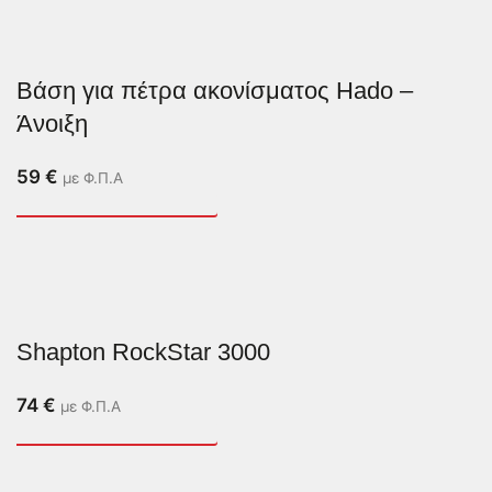
Βάση για πέτρα ακονίσματος Hado –
Άνοιξη
59
€
με Φ.Π.Α
Shapton RockStar 3000
74
€
με Φ.Π.Α