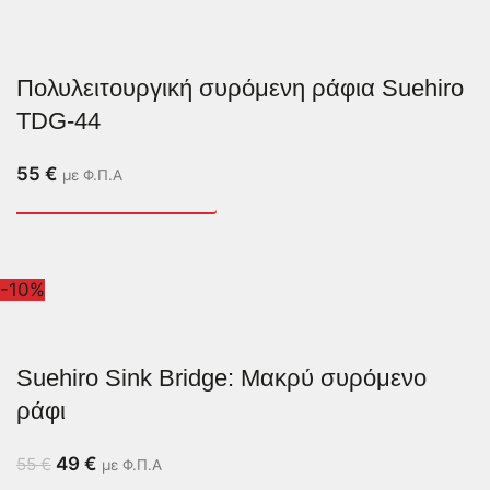
Πολυλειτουργική συρόμενη ράφια Suehiro
TDG-44
55
€
με Φ.Π.Α
-10%
Suehiro Sink Bridge: Μακρύ συρόμενο
ράφι
49
€
55
€
με Φ.Π.Α