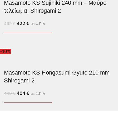
Masamoto KS Sujihiki 240 mm – Μαύρο
τελείωμα, Shirogami 2
422
€
469
€
με Φ.Π.Α
-10%
Masamoto KS Hongasumi Gyuto 210 mm
Shirogami 2
404
€
449
€
με Φ.Π.Α