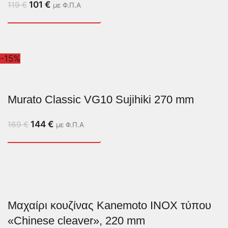
101
€
119
€
με Φ.Π.Α
-15%
Murato Classic VG10 Sujihiki 270 mm
144
€
169
€
με Φ.Π.Α
Μαχαίρι κουζίνας Kanemoto INOX τύπου
«Chinese cleaver», 220 mm