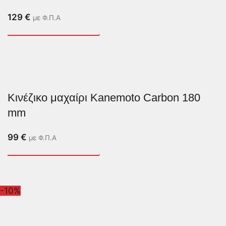
129
€
με Φ.Π.Α
Κινέζικο μαχαίρι Kanemoto Carbon 180
mm
99
€
με Φ.Π.Α
-10%