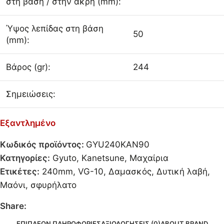
στη βάση / στην άκρη (mm):
Ύψος λεπίδας στη βάση
50
(mm):
Βάρος (gr):
244
Σημειώσεις:
Εξαντλημένο
Κωδικός προϊόντος:
GYU240KAN90
Κατηγορίες:
Gyuto
,
Kanetsune
,
Μαχαίρια
Ετικέτες:
240mm
,
VG-10
,
Δαμασκός
,
Δυτική λαβή
,
Μαόνι
,
σφυρήλατο
Share:
ΕΠΙΠΛΈΟΝ ΠΛΗΡΟΦΟΡΊΕΣ
ΑΞΙΟΛΟΓΉΣΕΙΣ (0)
ABOUT BRAND