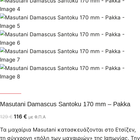
Masutani
Masutani Damascus Santoku 170 mm – Pakka
116
€
129
€
με Φ.Π.Α
Τα μαχαίρια Masutani κατασκευάζονται στο Ετσίζεν,
τη σύγχρονη «πόλη των μαχαιριών» της Ιαπωνίας. Την