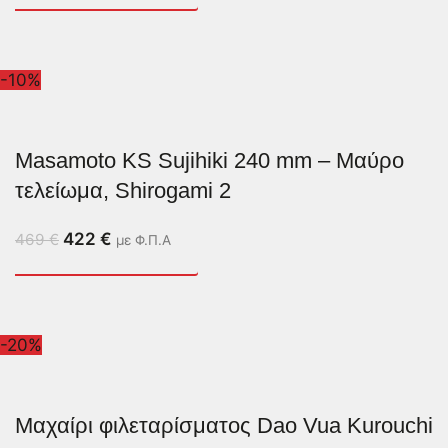
-10%
Masamoto KS Sujihiki 240 mm – Μαύρο
τελείωμα, Shirogami 2
422
€
469
€
με Φ.Π.Α
-20%
Μαχαίρι φιλεταρίσματος Dao Vua Kurouchi