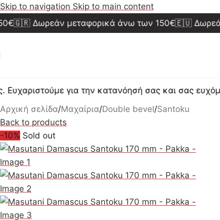
Skip to navigation
Skip to main content
🇷 Δωρεάν μεταφορικά άνω των 150€
🇪🇺 Δωρεάν μ
χαριστούμε για την κατανόησή σας και σας ευχόμαστε
Αρχική σελίδα
/
Μαχαίρια
/
Double bevel
/
Santoku
Back to products
-10%
Sold out