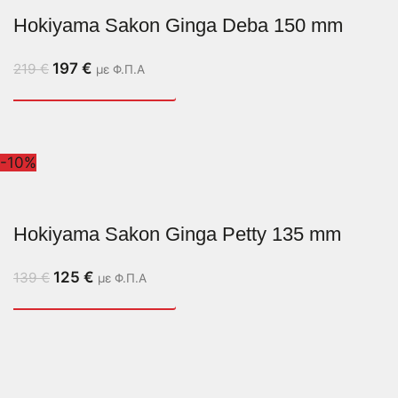
Hokiyama Sakon Ginga Deba 150 mm
197
€
219
€
με Φ.Π.Α
-10%
Hokiyama Sakon Ginga Petty 135 mm
125
€
139
€
με Φ.Π.Α