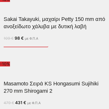
Sakai Takayuki, μαχαίρι Petty 150 mm από
ανοξείδωτο χάλυβα με δυτική λαβή
98
€
109
€
με Φ.Π.Α
-10%
Masamoto Σειρά KS Hongasumi Sujihiki
270 mm Shirogami 2
431
€
479
€
με Φ.Π.Α