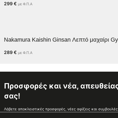
299
€
με Φ.Π.Α
Nakamura Kaishin Ginsan Λεπτό μαχαίρι G
289
€
με Φ.Π.Α
Προσφορές και νέα, απευθείας
σας!
Λάβετε αποκλειστικές προσφορές, νέες αφίξεις και συμβουλές 