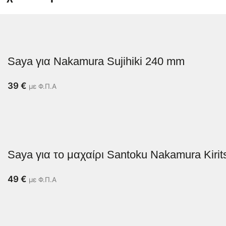
Saya για Nakamura Sujihiki 240 mm
39
€
με Φ.Π.Α
Saya για το μαχαίρι Santoku Nakamura Kirit
49
€
με Φ.Π.Α