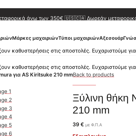
 Δωρεάν μεταφορικά άνω των 450€
🇬🇷 Δωρεάν μετα
μεταφορικά άνω των 350€
🇺🇸🇨🇦 Δωρεάν μεταφορι
 Δωρεάν μεταφορικά άνω των 450€
🇬🇷 Δωρεάν μετα
ιριών
Μάρκες μαχαιριών
Τύποι μαχαιριών
Αξεσουάρ
Γνώσ
ουν καθυστερήσεις στις αποστολές. Ευχαριστούμε γι
ουν καθυστερήσεις στις αποστολές. Ευχαριστούμε γι
mura για AS Kiritsuke 210 mm
Back to products
Nakamura
Ξύλινη θήκη 
210 mm
39
€
με Φ.Π.Α