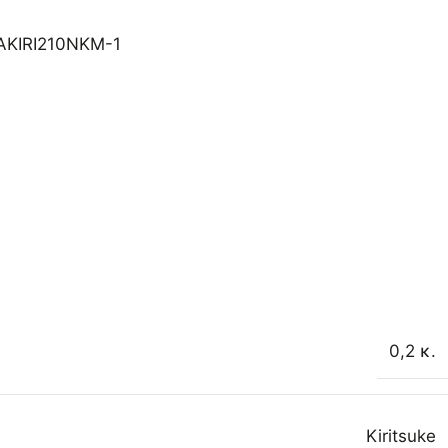
AKIRI210NKM-1
0,2 κ.
Kiritsuke