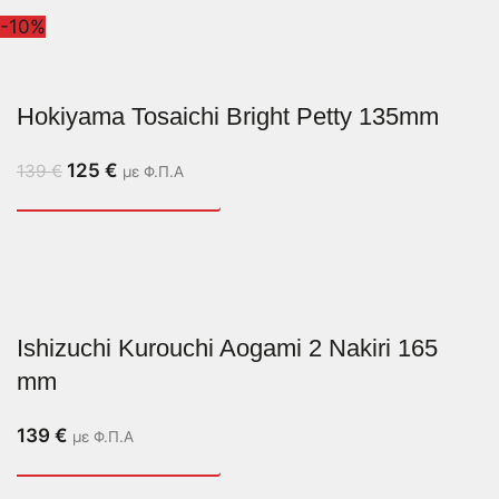
-10%
Hokiyama Tosaichi Bright Petty 135mm
125
€
139
€
με Φ.Π.Α
Ishizuchi Kurouchi Aogami 2 Nakiri 165
mm
139
€
με Φ.Π.Α