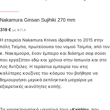
Nakamura
Nakamura Ginsan Sujihiki 270 mm
319
€
με Φ.Π.Α
Η εταιρεία Nakamura Knives ιδρύθηκε το 2015 στην
πόλη Τσίμπα, πρωτεύουσα του νομού Τσίμπα, από τον
κ. Νακαμούρα, έναν έμπειρο και διάσημο σεφ σούσι
που εργαζόταν εδώ και χρόνια στην Ιαπωνία και στο
Λος Άντζελες. Η τεράστια εμπειρία του στις
καλύτερες κουζίνες του κόσμου τον βοήθησε να
δημιουργήσει μερικά εκπληκτικά μαχαίρια με
εξαιρετικές ικανότητες κοπής.
Τα χαρακτηριστικά μαχαίρια τους «
Kaishin»,
που