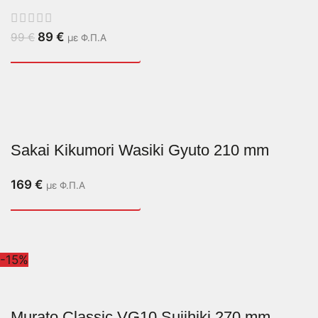
89
€
99
€
με Φ.Π.Α
Sakai Kikumori Wasiki Gyuto 210 mm
169
€
με Φ.Π.Α
-15%
Murato Classic VG10 Sujihiki 270 mm