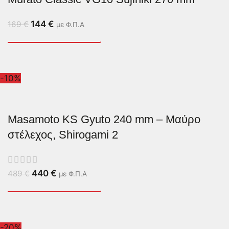
144
€
169
€
με Φ.Π.Α
-10%
Masamoto KS Gyuto 240 mm – Μαύρο
στέλεχος, Shirogami 2
440
€
489
€
με Φ.Π.Α
-20%