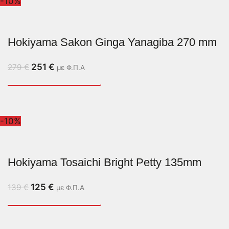
-10%
Hokiyama Sakon Ginga Yanagiba 270 mm
251
€
279
€
με Φ.Π.Α
-10%
Hokiyama Tosaichi Bright Petty 135mm
125
€
139
€
με Φ.Π.Α