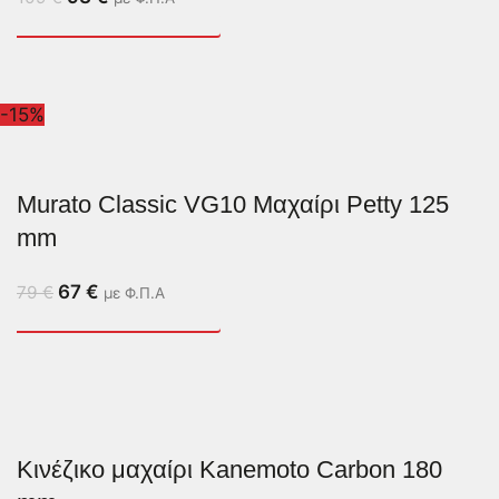
-15%
Murato Classic VG10 Μαχαίρι Petty 125
mm
67
€
79
€
με Φ.Π.Α
Κινέζικο μαχαίρι Kanemoto Carbon 180