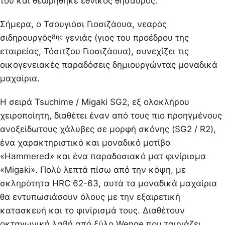
του και θεωρήθηκε εθνικός θησαυρός.
Σήμερα, ο Τσουγιόσι Γιοσιζάουα, νεαρός
σιδηρουργός
γενιάς (γιος του προέδρου της
8ης
εταιρείας, Τόσιτζου Γιοσιζάουα), συνεχίζει τις
οικογενειακές παραδόσεις δημιουργώντας μοναδικά
μαχαίρια.
Η σειρά Tsuchime / Migaki SG2, εξ ολοκλήρου
χειροποίητη, διαθέτει έναν από τους πιο προηγμένους
ανοξείδωτους χάλυβες σε μορφή σκόνης (SG2 / R2),
ένα χαρακτηριστικό και μοναδικό μοτίβο
«Hammered» και ένα παραδοσιακό ματ φινίρισμα
«Migaki». Πολύ λεπτά πίσω από την κόψη, με
σκληρότητα HRC 62-63, αυτά τα μοναδικά μαχαίρια
θα εντυπωσιάσουν όλους με την εξαιρετική
κατασκευή και το φινίρισμά τους. Διαθέτουν
οκταγωνική λαβή από ξύλο Wenge που ταιριάζει