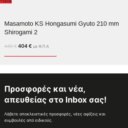
-10%
Masamoto KS Hongasumi Gyuto 210 mm
Shirogami 2
404
€
449
€
με Φ.Π.Α
Προσφορές και νέα,
απευθείας στο Inbox σας!
Λάβετε αποκλειστικές προσφορές, νέες αφίξεις και
συμβουλές από ειδικούς.