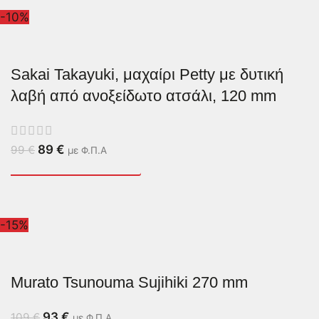
-10%
Sakai Takayuki, μαχαίρι Petty με δυτική
λαβή από ανοξείδωτο ατσάλι, 120 mm
89
€
99
€
με Φ.Π.Α
-15%
Murato Tsunouma Sujihiki 270 mm
93
€
109
€
με Φ.Π.Α