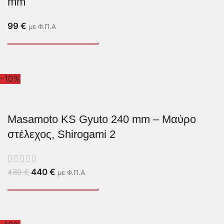
mm
99
€
με Φ.Π.Α
-10%
Masamoto KS Gyuto 240 mm – Μαύρο
στέλεχος, Shirogami 2
440
€
489
€
με Φ.Π.Α