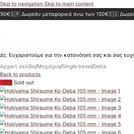
Skip to navigation
Skip to main content
🇬🇷 Δωρεάν μεταφορικά άνω των 150€
🇪🇺 Δωρεάν 
Ευχαριστούμε για την κατανόησή σας και σας ευχόμασ
Αρχική σελίδα
/
Μαχαίρια
/
Single bevel
/
Deba
Back to products
-10%
Sold out