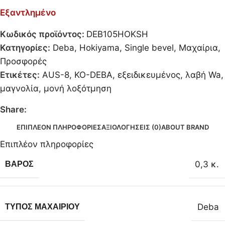
Εξαντλημένο
Κωδικός προϊόντος:
DEB105HOKSH
Κατηγορίες:
Deba
,
Hokiyama
,
Single bevel
,
Μαχαίρια
,
Προσφορές
Ετικέτες:
AUS-8
,
KO-DEBA
,
εξειδικευμένος
,
λαβή Wa
,
μαγνολία
,
μονή λοξότμηση
Share:
ΕΠΙΠΛΈΟΝ ΠΛΗΡΟΦΟΡΊΕΣ
ΑΞΙΟΛΟΓΉΣΕΙΣ (0)
ABOUT BRAND
Επιπλέον πληροφορίες
0,3 κ.
ΒΆΡΟΣ
Deba
ΤΎΠΟΣ ΜΑΧΑΙΡΙΟΎ