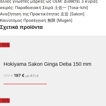
άλλες γνωστές μάρκες ως OEM. Διαθέτει 3 κύριες
σειρές: Παραδοσιακή Σειρά 土佐一 [Tosa-Ichi]
Αναζήτηση της Πρακτικότητας 左近 [Sakon]
Καινοτόμος Προσέγγιση 無限 [Mugen]
Σχετικά προϊόντα
-10%
Hokiyama Sakon Ginga Deba 150 mm
197
€
219
€
με Φ.Π.Α
-10%