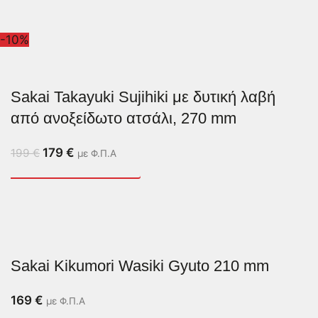
-10%
Sakai Takayuki Sujihiki με δυτική λαβή
από ανοξείδωτο ατσάλι, 270 mm
179
€
199
€
με Φ.Π.Α
Sakai Kikumori Wasiki Gyuto 210 mm
169
€
με Φ.Π.Α