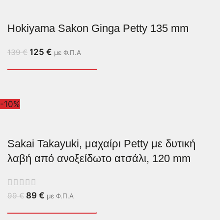
Hokiyama Sakon Ginga Petty 135 mm
125
€
139
€
με Φ.Π.Α
-10%
Sakai Takayuki, μαχαίρι Petty με δυτική
λαβή από ανοξείδωτο ατσάλι, 120 mm
89
€
99
€
με Φ.Π.Α