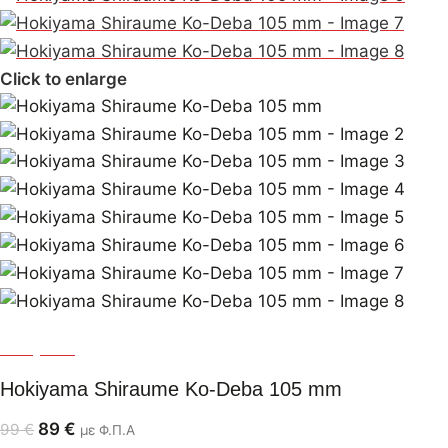
Click to enlarge
Hokiyama
Hokiyama Shiraume Ko-Deba 105 mm
89
€
99
€
με Φ.Π.Α