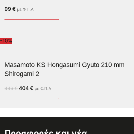
99
€
με Φ.Π.Α
-10%
Masamoto KS Hongasumi Gyuto 210 mm
Shirogami 2
404
€
449
€
με Φ.Π.Α
Προσφορές και νέα,