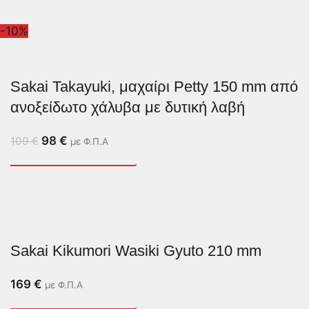
-10%
Sakai Takayuki, μαχαίρι Petty 150 mm από
ανοξείδωτο χάλυβα με δυτική λαβή
98
€
109
€
με Φ.Π.Α
Sakai Kikumori Wasiki Gyuto 210 mm
169
€
με Φ.Π.Α