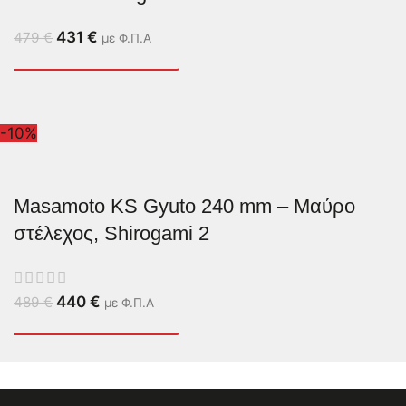
431
€
479
€
με Φ.Π.Α
-10%
Masamoto KS Gyuto 240 mm – Μαύρο
στέλεχος, Shirogami 2
440
€
489
€
με Φ.Π.Α