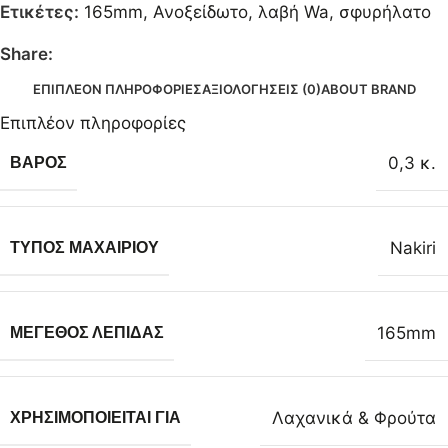
Ετικέτες:
165mm
,
Ανοξείδωτο
,
λαβή Wa
,
σφυρήλατο
Share:
ΕΠΙΠΛΈΟΝ ΠΛΗΡΟΦΟΡΊΕΣ
ΑΞΙΟΛΟΓΉΣΕΙΣ (0)
ABOUT BRAND
Επιπλέον πληροφορίες
0,3 κ.
ΒΆΡΟΣ
Nakiri
ΤΎΠΟΣ ΜΑΧΑΙΡΙΟΎ
165mm
ΜΈΓΕΘΟΣ ΛΕΠΊΔΑΣ
Λαχανικά & Φρούτα
ΧΡΗΣΙΜΟΠΟΙΕΊΤΑΙ ΓΙΑ