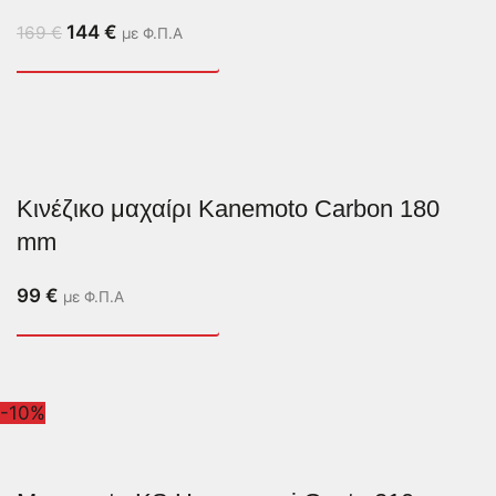
144
€
169
€
με Φ.Π.Α
Κινέζικο μαχαίρι Kanemoto Carbon 180
mm
99
€
με Φ.Π.Α
-10%