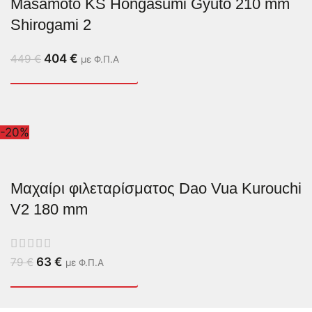
Masamoto KS Hongasumi Gyuto 210 mm
Shirogami 2
404
€
449
€
με Φ.Π.Α
-20%
Μαχαίρι φιλεταρίσματος Dao Vua Kurouchi
V2 180 mm
63
€
79
€
με Φ.Π.Α