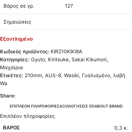
Βάρος σε γρ.
127
Σημειώσεις
Εξαντλημένο
Κωδικός προϊόντος:
KIR210KIKWA
Κατηγορίες:
Gyuto
,
Kiritsuke
,
Sakai Kikumori
,
Μαχαίρια
Ετικέτες:
210mm
,
AUS-8
,
Wasiki
,
Γυαλισμένο
,
λαβή
Wa
Share:
ΕΠΙΠΛΈΟΝ ΠΛΗΡΟΦΟΡΊΕΣ
ΑΞΙΟΛΟΓΉΣΕΙΣ (0)
ABOUT BRAND
Επιπλέον πληροφορίες
0,3 κ.
ΒΆΡΟΣ