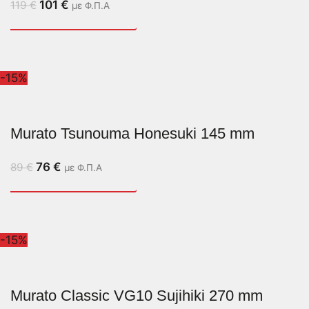
101
€
119
€
με Φ.Π.Α
-15%
Murato Tsunouma Honesuki 145 mm
76
€
89
€
με Φ.Π.Α
-15%
Murato Classic VG10 Sujihiki 270 mm