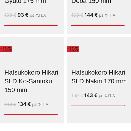
Gyuto 175 mm
Deba 150 mm
93
€
144
€
109
€
169
€
με Φ.Π.Α
με Φ.Π.Α
-10%
-10%
Hatsukokoro Hikari
Hatsukokoro Hikari
SLD Ko-Santoku
SLD Nakiri 170 mm
150 mm
143
€
159
€
με Φ.Π.Α
134
€
149
€
με Φ.Π.Α