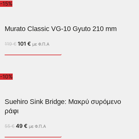
-15%
Murato Classic VG-10 Gyuto 210 mm
101
€
119
€
με Φ.Π.Α
-10%
Suehiro Sink Bridge: Μακρύ συρόμενο
ράφι
49
€
55
€
με Φ.Π.Α