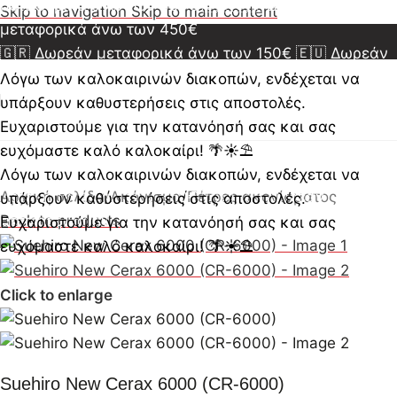
μεταφορικά άνω των 350€
🇺🇸🇨🇦 Δωρεάν
Skip to navigation
Skip to main content
μεταφορικά άνω των 450€
🇬🇷 Δωρεάν μεταφορικά άνω των 150€
🇪🇺 Δωρεάν
μεταφορικά άνω των 350€
🇺🇸🇨🇦 Δωρεάν
Λόγω των καλοκαιρινών διακοπών, ενδέχεται να
μεταφορικά άνω των 450€
🇬🇷 Δωρεάν μεταφορικά
υπάρξουν καθυστερήσεις στις αποστολές.
άνω των 150€
🇪🇺 Δωρεάν μεταφορικά άνω των
Ευχαριστούμε για την κατανόησή σας και σας
350€
🇺🇸🇨🇦 Δωρεάν μεταφορικά άνω των 450€
ευχόμαστε καλό καλοκαίρι! 🌴☀️⛱️
🇬🇷 Δωρεάν μεταφορικά άνω των 150€
🇪🇺 Δωρεάν
Λόγω των καλοκαιρινών διακοπών, ενδέχεται να
μεταφορικά άνω των 350€
Αρχική σελίδα
/
Ακόνισμα
/
Πέτρες ακονίσματος
🇺🇸🇨🇦 Δωρεάν
υπάρξουν καθυστερήσεις στις αποστολές.
μεταφορικά άνω των 450€
Back to products
Ευχαριστούμε για την κατανόησή σας και σας
ευχόμαστε καλό καλοκαίρι! 🌴☀️⛱️
Click to enlarge
Suehiro New Cerax 6000 (CR-6000)