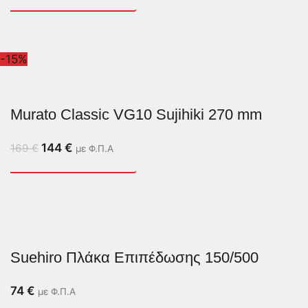
-15%
Murato Classic VG10 Sujihiki 270 mm
144
€
169
€
με Φ.Π.Α
Suehiro Πλάκα Επιπέδωσης 150/500
74
€
με Φ.Π.Α