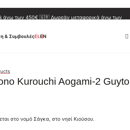
φορικά άνω των 150€
🇪🇺 Δωρεάν μεταφορικά άνω
κά άνω των 450€
🇬🇷 Δωρεάν μεταφορικά άνω των
φορικά άνω των 150€
🇪🇺 Δωρεάν μεταφορικά άνω
η & Συμβουλές
EL
EN
α την κατανόησή σας και σας ευχόμαστε καλό
α την κατανόησή σας και σας ευχόμαστε καλό
ducts
no Kurouchi Aogami-2 Guyto
ται στο νομό Σάγκα, στο νησί Κιούσου.