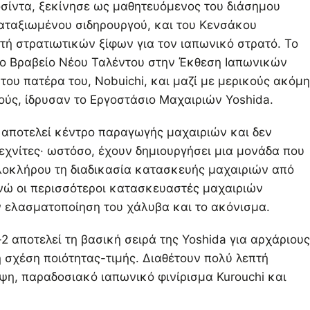
Γιοσίντα, ξεκίνησε ως μαθητευόμενος του διάσημου
καταξιωμένου σιδηρουργού, και του Κενσάκου
ή στρατιωτικών ξίφων για τον ιαπωνικό στρατό. Το
το Βραβείο Νέου Ταλέντου στην Έκθεση Ιαπωνικών
του πατέρα του, Nobuichi, και μαζί με μερικούς ακόμη
ύς, ίδρυσαν το Εργοστάσιο Μαχαιριών Yoshida.
 αποτελεί κέντρο παραγωγής μαχαιριών και δεν
εχνίτες· ωστόσο, έχουν δημιουργήσει μια μονάδα που
λοκλήρου τη διαδικασία κατασκευής μαχαιριών από
ενώ οι περισσότεροι κατασκευαστές μαχαιριών
ν ελασματοποίηση του χάλυβα και το ακόνισμα.
2 αποτελεί τη βασική σειρά της Yoshida για αρχάριους
ή σχέση ποιότητας-τιμής. Διαθέτουν πολύ λεπτή
ψη, παραδοσιακό ιαπωνικό φινίρισμα Kurouchi και