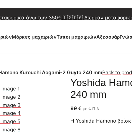
 Δωρεάν μεταφορικά άνω των 450€
🇬🇷 Δωρεάν μετα
μεταφορικά άνω των 350€
🇺🇸🇨🇦 Δωρεάν μεταφορι
 Δωρεάν μεταφορικά άνω των 450€
🇬🇷 Δωρεάν μετα
ιριών
Μάρκες μαχαιριών
Τύποι μαχαιριών
Αξεσουάρ
Γνώσ
ουν καθυστερήσεις στις αποστολές. Ευχαριστούμε γι
ουν καθυστερήσεις στις αποστολές. Ευχαριστούμε γι
 Hamono Kurouchi Aogami-2 Guyto 240 mm
Back to pro
Yoshida Hamo
240 mm
99
€
με Φ.Π.Α
Η Yoshida Hamono βρίσκε