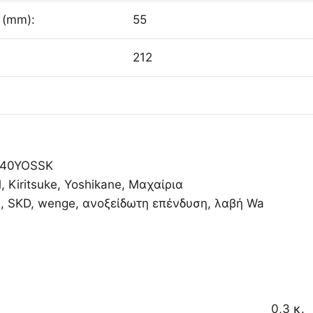
 (mm):
55
212
240YOSSK
l
,
Kiritsuke
,
Yoshikane
,
Μαχαίρια
i
,
SKD
,
wenge
,
ανοξείδωτη επένδυση
,
λαβή Wa
0,3 κ.