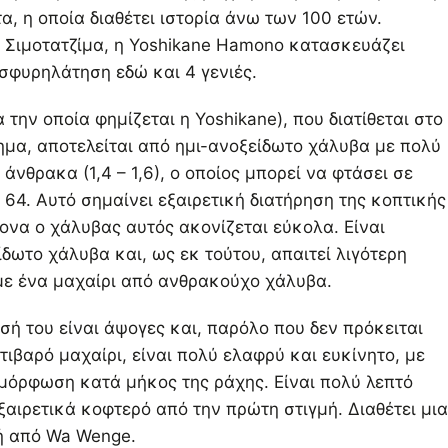
α, η οποία διαθέτει ιστορία άνω των 100 ετών.
ν Σιμοτατζίμα, η Yoshikane Hamono κατασκευάζει
 σφυρηλάτηση εδώ και 4 γενιές.
α την οποία φημίζεται η Yoshikane), που διατίθεται στο
μα, αποτελείται από ημι-ανοξείδωτο χάλυβα με πολύ
άνθρακα (1,4 – 1,6), ο οποίος μπορεί να φτάσει σε
64. Αυτό σημαίνει εξαιρετική διατήρηση της κοπτικής
ονα ο χάλυβας αυτός ακονίζεται εύκολα. Είναι
δωτο χάλυβα και, ως εκ τούτου, απαιτεί λιγότερη
με ένα μαχαίρι από ανθρακούχο χάλυβα.
σή του είναι άψογες και, παρόλο που δεν πρόκειται
στιβαρό μαχαίρι, είναι πολύ ελαφρύ και ευκίνητο, με
μόρφωση κατά μήκος της ράχης. Είναι πολύ λεπτό
ξαιρετικά κοφτερό από την πρώτη στιγμή. Διαθέτει μια
ή από Wa Wenge.