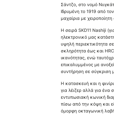
Σάντζο, στο νομό Νιιγκάτ
Ιδρυμένη το 1919 από το
μαχαίρια με χειροποίητη
Η σειρά SKD11 Nashiji (γι
ηλεκτρονικό μας κατάστη
υψηλή περιεκτικότητα σε 
σκληρότητα έως και HRC 
ικανότητας, ενώ ταυτόχρ
επικαλυμμένος με ανοξεί
συντήρηση σε σύγκριση 
Η κατασκευή και η φινίρι
για λέιζερ αλλά για ένα 
εντυπωσιακή κωνική δια
πίσω από την κόψη και ε
όμορφη οκταγωνική λαβ