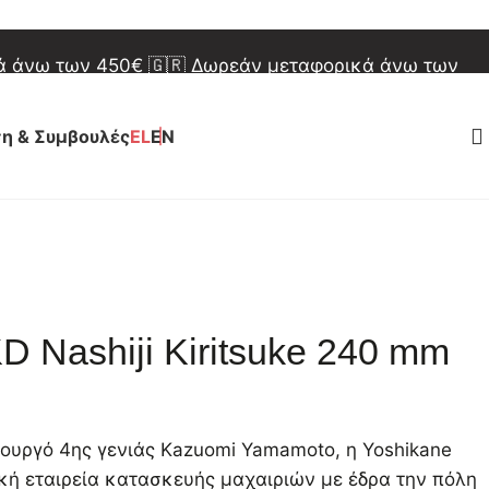
φορικά άνω των 150€
🇪🇺 Δωρεάν μεταφορικά άνω
κά άνω των 450€
🇬🇷 Δωρεάν μεταφορικά άνω των
φορικά άνω των 150€
🇪🇺 Δωρεάν μεταφορικά άνω
η & Συμβουλές
EL
EN
α την κατανόησή σας και σας ευχόμαστε καλό
α την κατανόησή σας και σας ευχόμαστε καλό
D Nashiji Kiritsuke 240 mm
ουργό 4ης γενιάς Kazuomi Yamamoto, η Yoshikane
κή εταιρεία κατασκευής μαχαιριών με έδρα την πόλη