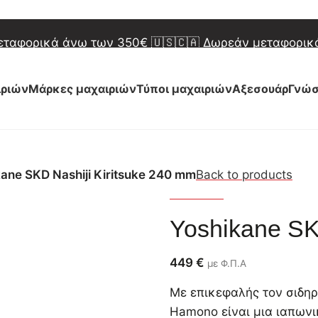
 Δωρεάν μεταφορικά άνω των 450€
🇬🇷 Δωρεάν μετα
μεταφορικά άνω των 350€
🇺🇸🇨🇦 Δωρεάν μεταφορι
 Δωρεάν μεταφορικά άνω των 450€
🇬🇷 Δωρεάν μετα
ιριών
Μάρκες μαχαιριών
Τύποι μαχαιριών
Αξεσουάρ
Γνώσ
ουν καθυστερήσεις στις αποστολές. Ευχαριστούμε γι
ουν καθυστερήσεις στις αποστολές. Ευχαριστούμε γι
ane SKD Nashiji Kiritsuke 240 mm
Back to products
Yoshikane
Yoshikane SK
449
€
με Φ.Π.Α
Με επικεφαλής τον σιδηρ
Hamono είναι μια ιαπωνι