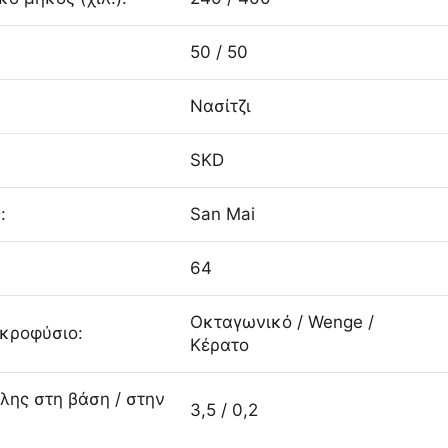
50 / 50
Νασίτζι
SKD
:
San Mai
64
Οκταγωνικό / Wenge /
Ακροφύσιο:
Κέρατο
λης στη βάση / στην
3,5 / 0,2