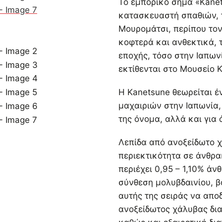
Το εμπορικό σήμα «Kanet
κατασκευαστή σπαθιών, τ
Μουρομάτσι, περίπου τον
κοφτερά και ανθεκτικά, 
εποχής, τόσο στην Ιαπων
εκτίθενται στο Μουσείο 
Η Kanetsune θεωρείται 
μαχαιριών στην Ιαπωνία,
της όνομα, αλλά και για
Λεπίδα από ανοξείδωτο χ
περιεκτικότητα σε άνθρα
περιέχει 0,95 – 1,10% ά
σύνθεση μολυβδαινίου, β
αυτής της σειράς να απο
ανοξείδωτος χάλυβας δια