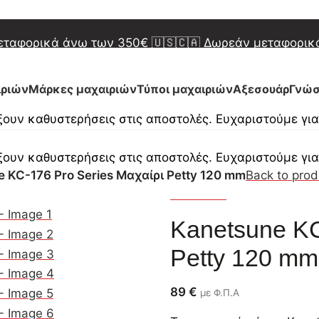
 Δωρεάν μεταφορικά άνω των 450€
🇬🇷 Δωρεάν μετα
μεταφορικά άνω των 350€
🇺🇸🇨🇦 Δωρεάν μεταφορι
 Δωρεάν μεταφορικά άνω των 450€
🇬🇷 Δωρεάν μετα
ιριών
Μάρκες μαχαιριών
Τύποι μαχαιριών
Αξεσουάρ
Γνώσ
ουν καθυστερήσεις στις αποστολές. Ευχαριστούμε γι
ουν καθυστερήσεις στις αποστολές. Ευχαριστούμε γι
 KC-176 Pro Series Μαχαίρι Petty 120 mm
Back to prod
Kanetsune
Kanetsune KC
Petty 120 mm
89
€
με Φ.Π.Α