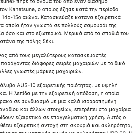
sune» πήρε το όνομά του από έναν διάσημο
ον Kanetsune, ο οποίος έζησε κατά την περίοδο
 14ο-15ο αιώνα. Κατασκεύαζε κατανα εξαιρετικά
τα οποία ήταν γνωστά σε πολλούς σαμουράι της
ία όσο και στο εξωτερικό. Μερικά από τα σπαθιά του
Κατάνα της πόλης Σέκι.
ένας από τους μεγαλύτερους κατασκευαστές
 παράγοντας διάφορες σειρές μαχαιριών με το δικό
 άλλες γνωστές μάρκες μαχαιριών.
άλυβα AUS-10 εξαιρετικής ποιότητας, με υψηλή
κα. Η λεπίδα με την εξαιρετική απόδοση, η οποία
νθρακα σε συνδυασμό με μια καλά ισορροπημένη
αναδίου και άλλων στοιχείων, επιτρέπει στα μαχαίρια
δίδουν εξαιρετικά σε επαγγελματική χρήση. Αυτός ο
θέτει εξαιρετική αντοχή στη σκουριά και σκληρότητα,