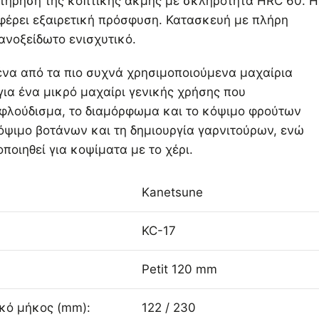
ατήρηση της κοπτικής ακμής με σκληρότητα HRC 60. Η
φέρει εξαιρετική πρόσφυση. Κατασκευή με πλήρη
ανοξείδωτο ενισχυτικό.
ι ένα από τα πιο συχνά χρησιμοποιούμενα μαχαίρια
για ένα μικρό μαχαίρι γενικής χρήσης που
ξεφλούδισμα, το διαμόρφωμα και το κόψιμο φρούτων
όψιμο βοτάνων και τη δημιουργία γαρνιτούρων, ενώ
ποιηθεί για κοψίματα με το χέρι.
Kanetsune
KC-17
Petit 120 mm
ικό μήκος (mm):
122 / 230