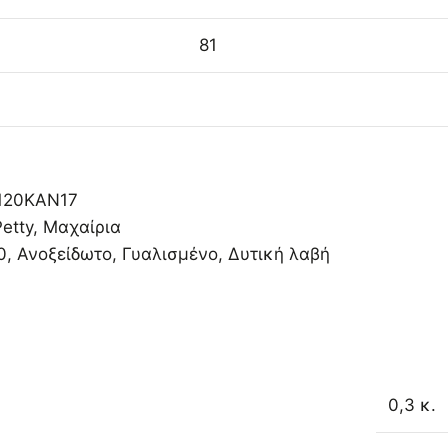
81
120KAN17
Petty
,
Μαχαίρια
0
,
Ανοξείδωτο
,
Γυαλισμένο
,
Δυτική λαβή
0,3 κ.