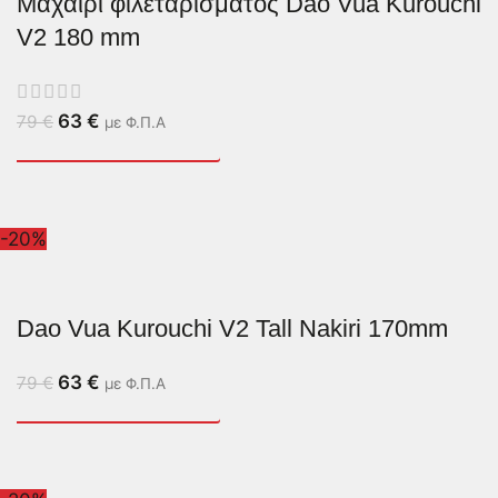
Μαχαίρι φιλεταρίσματος Dao Vua Kurouchi
V2 180 mm
63
€
79
€
με Φ.Π.Α
-20%
Dao Vua Kurouchi V2 Tall Nakiri 170mm
63
€
79
€
με Φ.Π.Α