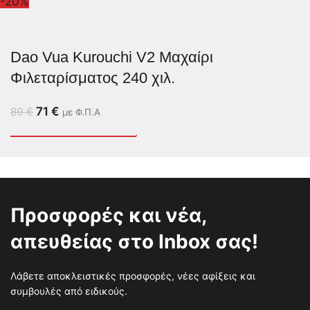
-20%
Dao Vua Kurouchi V2 Μαχαίρι
Φιλεταρίσματος 240 χιλ.
71
€
89
€
με Φ.Π.Α
Προσφορές και νέα,
απευθείας στο Inbox σας!
Λάβετε αποκλειστικές προσφορές, νέες αφίξεις και
συμβουλές από ειδικούς.