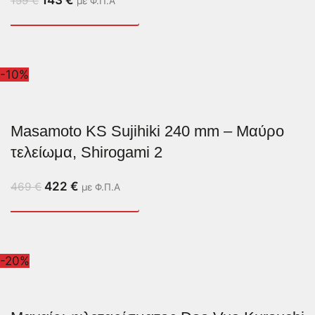
159
€
με Φ.Π.Α
-10%
Masamoto KS Sujihiki 240 mm – Μαύρο
τελείωμα, Shirogami 2
422
€
469
€
με Φ.Π.Α
-20%