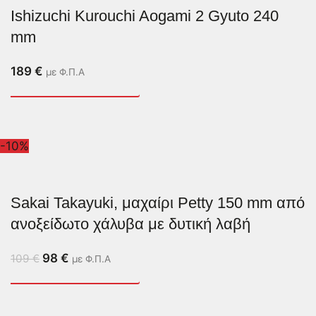
Ishizuchi Kurouchi Aogami 2 Gyuto 240
mm
189
€
με Φ.Π.Α
-10%
Sakai Takayuki, μαχαίρι Petty 150 mm από
ανοξείδωτο χάλυβα με δυτική λαβή
98
€
109
€
με Φ.Π.Α