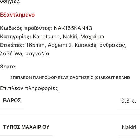
οδηγίες.
Εξαντλημένο
Κωδικός προϊόντος:
NAK165KAN43
Κατηγορίες:
Kanetsune
,
Nakiri
,
Μαχαίρια
Ετικέτες:
165mm
,
Aogami 2
,
Kurouchi
,
άνθρακας
,
λαβή Wa
,
μαγνολία
Share:
ΕΠΙΠΛΈΟΝ ΠΛΗΡΟΦΟΡΊΕΣ
ΑΞΙΟΛΟΓΉΣΕΙΣ (0)
ABOUT BRAND
Επιπλέον πληροφορίες
0,3 κ.
ΒΆΡΟΣ
Nakiri
ΤΎΠΟΣ ΜΑΧΑΙΡΙΟΎ