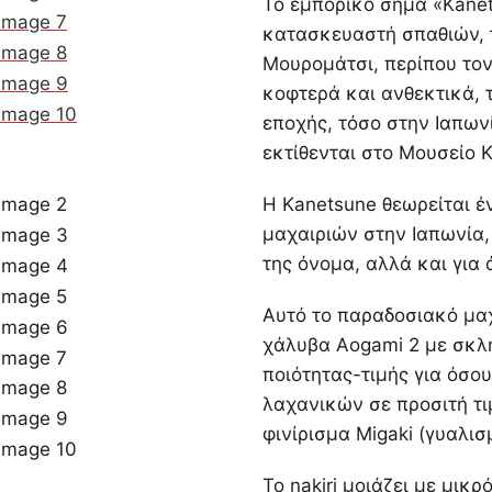
Το εμπορικό σήμα «Kanet
κατασκευαστή σπαθιών, τ
Μουρομάτσι, περίπου τον
κοφτερά και ανθεκτικά, 
εποχής, τόσο στην Ιαπων
εκτίθενται στο Μουσείο 
Η Kanetsune θεωρείται 
μαχαιριών στην Ιαπωνία,
της όνομα, αλλά και για
Αυτό το παραδοσιακό μα
χάλυβα Aogami 2 με σκλ
ποιότητας-τιμής για όσου
λαχανικών σε προσιτή τιμ
φινίρισμα Migaki (γυαλι
Το nakiri μοιάζει με μικρ