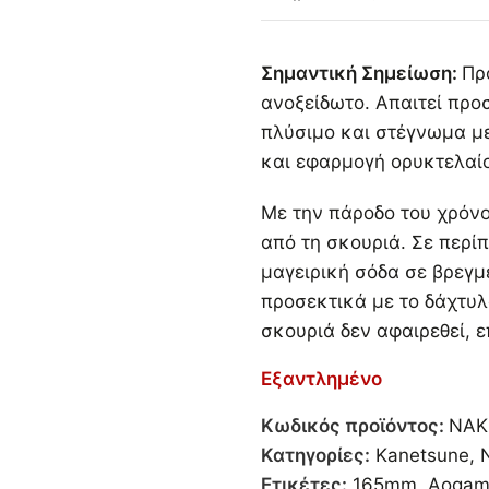
Σημαντική Σημείωση:
Πρ
ανοξείδωτο. Απαιτεί προ
πλύσιμο και στέγνωμα μ
και εφαρμογή ορυκτελαίο
Με την πάροδο του χρόνο
από τη σκουριά. Σε περί
μαγειρική σόδα σε βρεγμέ
προσεκτικά με το δάχτυλ
σκουριά δεν αφαιρεθεί, ε
Εξαντλημένο
Κωδικός προϊόντος:
NAK
Κατηγορίες:
Kanetsune
,
N
Ετικέτες:
165mm
,
Aogam