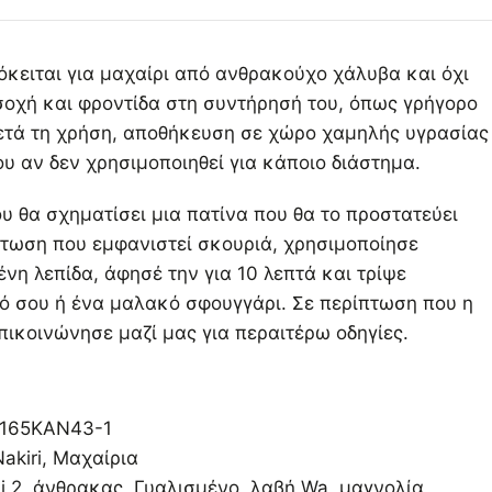
όκειται για μαχαίρι από ανθρακούχο χάλυβα και όχι
σοχή και φροντίδα στη συντήρησή του, όπως γρήγορο
ετά τη χρήση, αποθήκευση σε χώρο χαμηλής υγρασίας
υ αν δεν χρησιμοποιηθεί για κάποιο διάστημα.
υ θα σχηματίσει μια πατίνα που θα το προστατεύει
πτωση που εμφανιστεί σκουριά, χρησιμοποίησε
νη λεπίδα, άφησέ την για 10 λεπτά και τρίψε
ό σου ή ένα μαλακό σφουγγάρι. Σε περίπτωση που η
πικοινώνησε μαζί μας για περαιτέρω οδηγίες.
165KAN43-1
akiri
,
Μαχαίρια
i 2
,
άνθρακας
,
Γυαλισμένο
,
λαβή Wa
,
μαγνολία