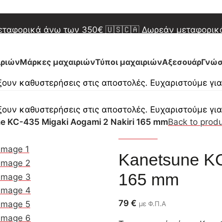
 Δωρεάν μεταφορικά άνω των 450€
🇬🇷 Δωρεάν μετα
μεταφορικά άνω των 350€
🇺🇸🇨🇦 Δωρεάν μεταφορι
 Δωρεάν μεταφορικά άνω των 450€
🇬🇷 Δωρεάν μετα
ιριών
Μάρκες μαχαιριών
Τύποι μαχαιριών
Αξεσουάρ
Γνώσ
ουν καθυστερήσεις στις αποστολές. Ευχαριστούμε γι
ουν καθυστερήσεις στις αποστολές. Ευχαριστούμε γι
e KC-435 Migaki Aogami 2 Nakiri 165 mm
Back to prod
Kanetsune
Kanetsune KC
165 mm
79
€
με Φ.Π.Α