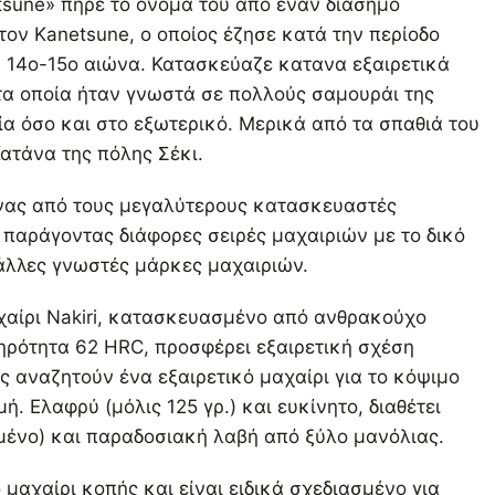
sune» πήρε το όνομά του από έναν διάσημο
ον Kanetsune, ο οποίος έζησε κατά την περίοδο
 14ο-15ο αιώνα. Κατασκεύαζε κατανα εξαιρετικά
τα οποία ήταν γνωστά σε πολλούς σαμουράι της
ία όσο και στο εξωτερικό. Μερικά από τα σπαθιά του
Κατάνα της πόλης Σέκι.
ένας από τους μεγαλύτερους κατασκευαστές
 παράγοντας διάφορες σειρές μαχαιριών με το δικό
 άλλες γνωστές μάρκες μαχαιριών.
χαίρι Nakiri, κατασκευασμένο από ανθρακούχο
ηρότητα 62 HRC, προσφέρει εξαιρετική σχέση
ς αναζητούν ένα εξαιρετικό μαχαίρι για το κόψιμο
ή. Ελαφρύ (μόλις 125 γρ.) και ευκίνητο, διαθέτει
σμένο) και παραδοσιακή λαβή από ξύλο μανόλιας.
ό μαχαίρι κοπής και είναι ειδικά σχεδιασμένο για