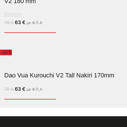
V2 180 mm
63
€
79
€
με Φ.Π.Α
-20%
Dao Vua Kurouchi V2 Tall Nakiri 170mm
63
€
79
€
με Φ.Π.Α