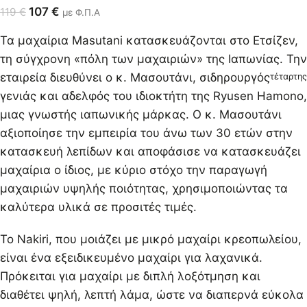
107
€
119
€
με Φ.Π.Α
Τα μαχαίρια Masutani κατασκευάζονται στο Ετσίζεν,
τη σύγχρονη «πόλη των μαχαιριών» της Ιαπωνίας. Την
εταιρεία διευθύνει ο κ. Μασουτάνι, σιδηρουργός
τέταρτης
γενιάς και αδελφός του ιδιοκτήτη της Ryusen Hamono,
μιας γνωστής ιαπωνικής μάρκας. Ο κ. Μασουτάνι
αξιοποίησε την εμπειρία του άνω των 30 ετών στην
κατασκευή λεπίδων και αποφάσισε να κατασκευάζει
μαχαίρια ο ίδιος, με κύριο στόχο την παραγωγή
μαχαιριών υψηλής ποιότητας, χρησιμοποιώντας τα
καλύτερα υλικά σε προσιτές τιμές.
Το Nakiri, που μοιάζει με μικρό μαχαίρι κρεοπωλείου,
είναι ένα εξειδικευμένο μαχαίρι για λαχανικά.
Πρόκειται για μαχαίρι με διπλή λοξότμηση και
διαθέτει ψηλή, λεπτή λάμα, ώστε να διαπερνά εύκολα