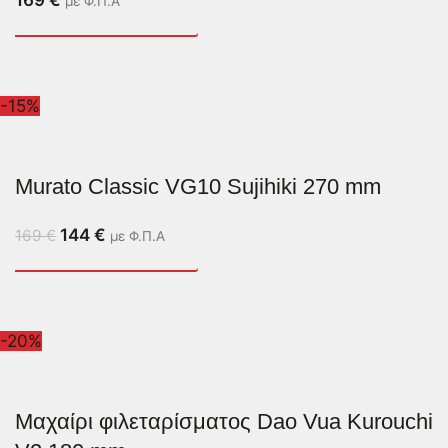
με Φ.Π.Α
-15%
Murato Classic VG10 Sujihiki 270 mm
144
€
169
€
με Φ.Π.Α
-20%
Μαχαίρι φιλεταρίσματος Dao Vua Kurouchi