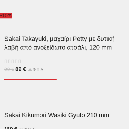
-10%
Sakai Takayuki, μαχαίρι Petty με δυτική
λαβή από ανοξείδωτο ατσάλι, 120 mm
89
€
99
€
με Φ.Π.Α
Sakai Kikumori Wasiki Gyuto 210 mm
169
€