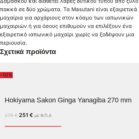
Δαμασκού και διαθέτει λαβές δυτικού τύπου από ξύλο
πακκά σε δύο χρώματα. Τα Masutani είναι εξαιρετικά
μαχαίρια για αρχάριους στον κόσμο των ιαπωνικών
μαχαιριών ή για όσους επιθυμούν να επιλέξουν ένα
εξαιρετικό ιαπωνικό μαχαίρι χωρίς να ξοδέψουν μια
περιουσία.
Σχετικά προϊόντα
-10%
Hokiyama Sakon Ginga Yanagiba 270 mm
251
€
279
€
με Φ.Π.Α