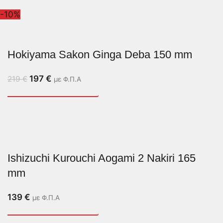
-10%
Hokiyama Sakon Ginga Deba 150 mm
197
€
219
€
με Φ.Π.Α
Ishizuchi Kurouchi Aogami 2 Nakiri 165
mm
139
€
με Φ.Π.Α