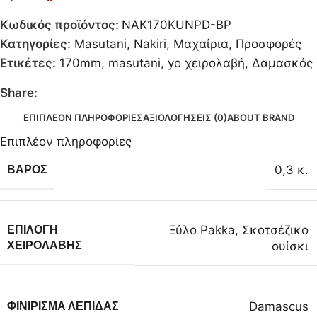
Κωδικός προϊόντος:
NAK170KUNPD-BP
Κατηγορίες:
Masutani
,
Nakiri
,
Μαχαίρια
,
Προσφορές
Ετικέτες:
170mm
,
masutani
,
yo χειρολαβή
,
Δαμασκός
Share:
ΕΠΙΠΛΈΟΝ ΠΛΗΡΟΦΟΡΊΕΣ
ΑΞΙΟΛΟΓΉΣΕΙΣ (0)
ABOUT BRAND
Επιπλέον πληροφορίες
0,3 κ.
ΒΆΡΟΣ
Ξύλο Pakka
,
Σκοτσέζικο
ΕΠΙΛΟΓΉ
ουίσκι
ΧΕΙΡΟΛΑΒΉΣ
Damascus
ΦΙΝΊΡΙΣΜΑ ΛΕΠΊΔΑΣ