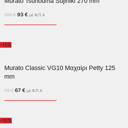
Murato Tsunouma Sujihiki 270 mm
93
€
109
€
με Φ.Π.Α
-15%
Murato Classic VG10 Μαχαίρι Petty 125
mm
67
€
79
€
με Φ.Π.Α
-10%