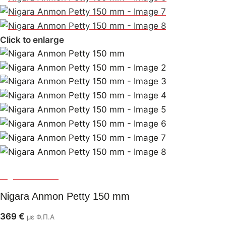
Click to enlarge
Nigara Hamono
Nigara Anmon Petty 150 mm
369
€
με Φ.Π.Α