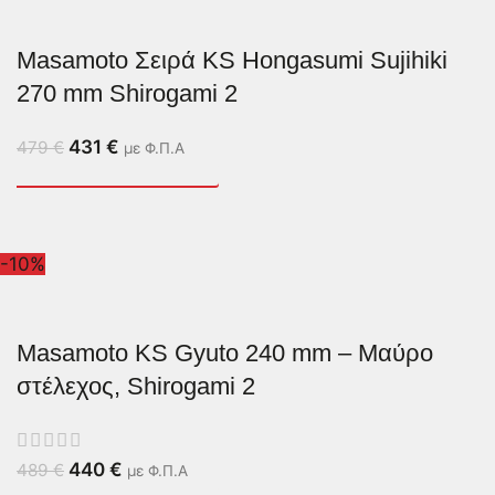
Masamoto Σειρά KS Hongasumi Sujihiki
270 mm Shirogami 2
431
€
479
€
με Φ.Π.Α
-10%
Masamoto KS Gyuto 240 mm – Μαύρο
στέλεχος, Shirogami 2
440
€
489
€
με Φ.Π.Α