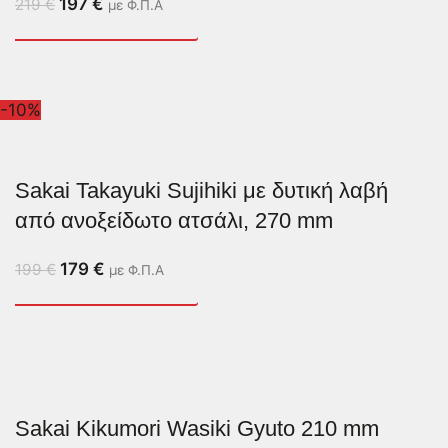
197
€
219
€
με Φ.Π.Α
-10%
Sakai Takayuki Sujihiki με δυτική λαβή
από ανοξείδωτο ατσάλι, 270 mm
179
€
199
€
με Φ.Π.Α
Sakai Kikumori Wasiki Gyuto 210 mm