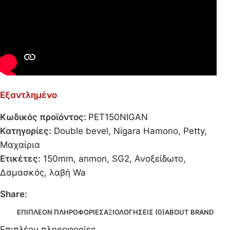
Εξαντλημένο
Κωδικός προϊόντος:
PET150NIGAN
Κατηγορίες:
Double bevel
,
Nigara Hamono
,
Petty
,
Μαχαίρια
Ετικέτες:
150mm
,
anmon
,
SG2
,
Ανοξείδωτο
,
Δαμασκός
,
λαβή Wa
Share:
ΕΠΙΠΛΈΟΝ ΠΛΗΡΟΦΟΡΊΕΣ
ΑΞΙΟΛΟΓΉΣΕΙΣ (0)
ABOUT BRAND
Επιπλέον πληροφορίες