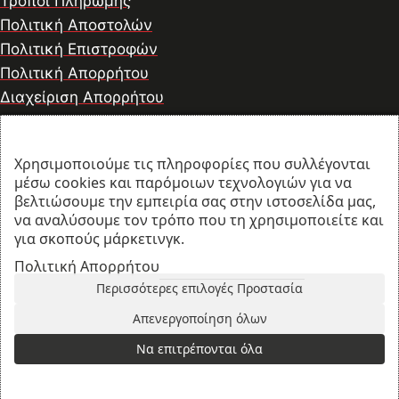
Τρόποι Πληρωμής
Πολιτική Αποστολών
Πολιτική Επιστροφών
Πολιτική Απορρήτου
Διαχείριση Απορρήτου
Χρησιμοποιούμε τις πληροφορίες που συλλέγονται
© 2026 thesharpcook.com | Design & Hosting by
μέσω cookies και παρόμοιων τεχνολογιών για να
w3specialists.com
βελτιώσουμε την εμπειρία σας στην ιστοσελίδα μας,
να αναλύσουμε τον τρόπο που τη χρησιμοποιείτε και
για σκοπούς μάρκετινγκ.
Προϊόντα
Πολιτική Απορρήτου
Περισσότερες επιλογές Προστασία
Λογαριασμός
Απενεργοποίηση όλων
Καλάθι
Search
Να επιτρέπονται όλα
Ξεκινήστε να πληκτρολογείτε για να δείτε τα προϊόντα
που αναζητάτε.