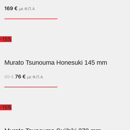
169
€
με Φ.Π.Α
-15%
Murato Tsunouma Honesuki 145 mm
76
€
89
€
με Φ.Π.Α
-15%