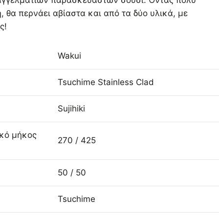
αγγελματιών παρασκευαστών σούσι. Όντας πολύ
, θα περνάει αβίαστα και από τα δύο υλικά, με
ς!
Wakui
Tsuchime Stainless Clad
Sujihiki
ικό μήκος
270 / 425
50 / 50
Tsuchime