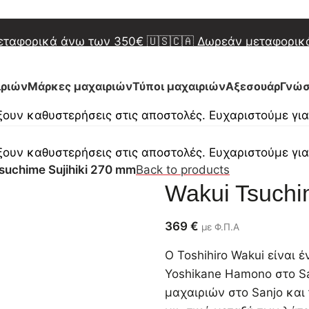
 Δωρεάν μεταφορικά άνω των 450€
🇬🇷 Δωρεάν μετα
μεταφορικά άνω των 350€
🇺🇸🇨🇦 Δωρεάν μεταφορι
 Δωρεάν μεταφορικά άνω των 450€
🇬🇷 Δωρεάν μετα
ιριών
Μάρκες μαχαιριών
Τύποι μαχαιριών
Αξεσουάρ
Γνώσ
ουν καθυστερήσεις στις αποστολές. Ευχαριστούμε γι
ουν καθυστερήσεις στις αποστολές. Ευχαριστούμε γι
suchime Sujihiki 270 mm
Back to products
Wakui Tsuchi
369
€
με Φ.Π.Α
Ο Toshihiro Wakui είναι 
Yoshikane Hamono στο Sa
μαχαιριών στο Sanjo και