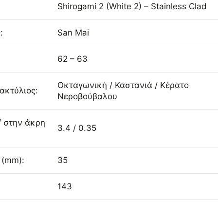
Shirogami 2 (White 2) – Stainless Clad
:
San Mai
62 – 63
Οκταγωνική / Καστανιά / Κέρατο
Δακτύλιος:
Νεροβούβαλου
/ στην άκρη
3.4 / 0.35
 (mm):
35
143