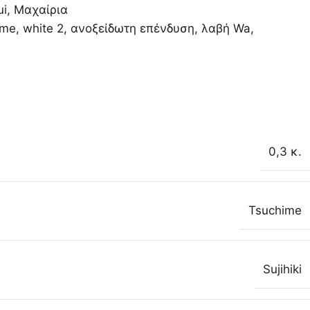
ui
,
Μαχαίρια
ime
,
white 2
,
ανοξείδωτη επένδυση
,
λαβή Wa
,
0,3 κ.
Tsuchime
Sujihiki