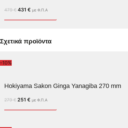
431
€
479
€
με Φ.Π.Α
Σχετικά προϊόντα
-10%
Hokiyama Sakon Ginga Yanagiba 270 mm
251
€
279
€
με Φ.Π.Α