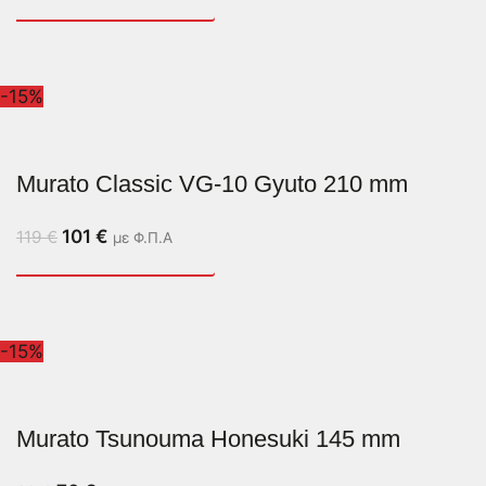
-15%
Murato Classic VG-10 Gyuto 210 mm
101
€
119
€
με Φ.Π.Α
-15%
Murato Tsunouma Honesuki 145 mm