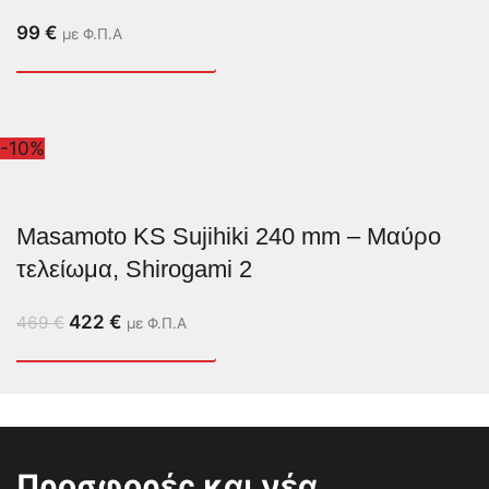
99
€
με Φ.Π.Α
-10%
Masamoto KS Sujihiki 240 mm – Μαύρο
τελείωμα, Shirogami 2
422
€
469
€
με Φ.Π.Α
Προσφορές και νέα,