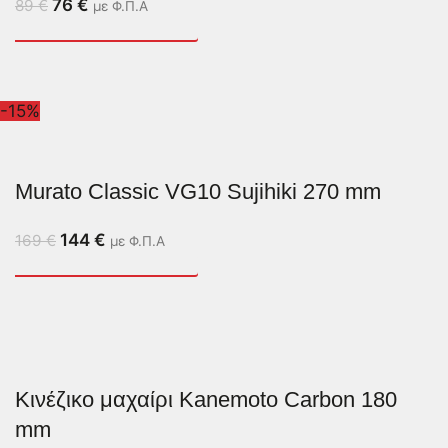
76
€
89
€
με Φ.Π.Α
-15%
Murato Classic VG10 Sujihiki 270 mm
144
€
169
€
με Φ.Π.Α
Κινέζικο μαχαίρι Kanemoto Carbon 180
mm