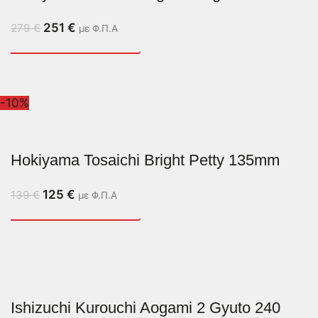
251
€
279
€
με Φ.Π.Α
-10%
Hokiyama Tosaichi Bright Petty 135mm
125
€
139
€
με Φ.Π.Α
Ishizuchi Kurouchi Aogami 2 Gyuto 240