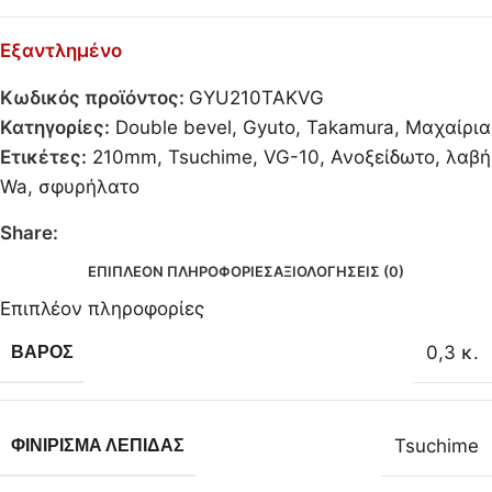
Εξαντλημένο
Κωδικός προϊόντος:
GYU210TAKVG
Κατηγορίες:
Double bevel
,
Gyuto
,
Takamura
,
Μαχαίρια
Ετικέτες:
210mm
,
Tsuchime
,
VG-10
,
Ανοξείδωτο
,
λαβή
Wa
,
σφυρήλατο
Share:
ΕΠΙΠΛΈΟΝ ΠΛΗΡΟΦΟΡΊΕΣ
ΑΞΙΟΛΟΓΉΣΕΙΣ (0)
Επιπλέον πληροφορίες
0,3 κ.
ΒΆΡΟΣ
Tsuchime
ΦΙΝΊΡΙΣΜΑ ΛΕΠΊΔΑΣ