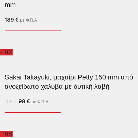
mm
189
€
με Φ.Π.Α
-10%
Sakai Takayuki, μαχαίρι Petty 150 mm από
ανοξείδωτο χάλυβα με δυτική λαβή
98
€
109
€
με Φ.Π.Α
-10%