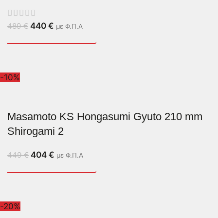
440
€
489
€
με Φ.Π.Α
-10%
Masamoto KS Hongasumi Gyuto 210 mm
Shirogami 2
404
€
449
€
με Φ.Π.Α
-20%