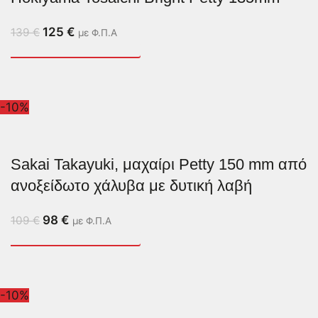
125
€
139
€
με Φ.Π.Α
-10%
Sakai Takayuki, μαχαίρι Petty 150 mm από
ανοξείδωτο χάλυβα με δυτική λαβή
98
€
109
€
με Φ.Π.Α
-10%