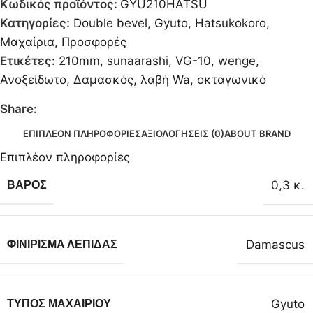
Κωδικός προϊόντος:
GYU210HATSU
Κατηγορίες:
Double bevel
,
Gyuto
,
Hatsukokoro
,
Μαχαίρια
,
Προσφορές
Ετικέτες:
210mm
,
sunaarashi
,
VG-10
,
wenge
,
Ανοξείδωτο
,
Δαμασκός
,
λαβή Wa
,
οκταγωνικό
Share:
ΕΠΙΠΛΈΟΝ ΠΛΗΡΟΦΟΡΊΕΣ
ΑΞΙΟΛΟΓΉΣΕΙΣ (0)
ABOUT BRAND
Επιπλέον πληροφορίες
0,3 κ.
ΒΆΡΟΣ
Damascus
ΦΙΝΊΡΙΣΜΑ ΛΕΠΊΔΑΣ
Gyuto
ΤΎΠΟΣ ΜΑΧΑΙΡΙΟΎ