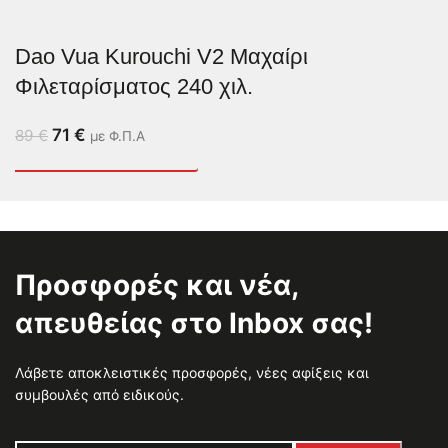
Dao Vua Kurouchi V2 Μαχαίρι
Φιλεταρίσματος 240 χιλ.
71
€
89
€
με Φ.Π.Α
Προσφορές και νέα,
απευθείας στο Inbox σας!
Λάβετε αποκλειστικές προσφορές, νέες αφίξεις και
συμβουλές από ειδικούς.