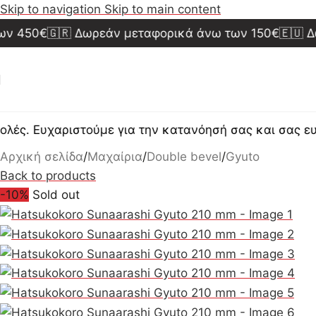
Skip to navigation
Skip to main content
450€
🇬🇷 Δωρεάν μεταφορικά άνω των 150€
🇪🇺 Δωρε
. Ευχαριστούμε για την κατανόησή σας και σας ευχόμ
Αρχική σελίδα
/
Μαχαίρια
/
Double bevel
/
Gyuto
Back to products
-10%
Sold out