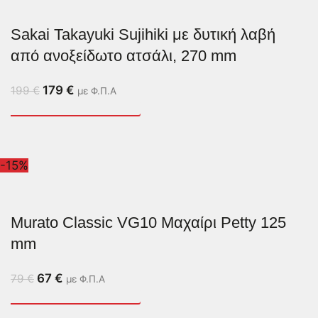
Sakai Takayuki Sujihiki με δυτική λαβή
από ανοξείδωτο ατσάλι, 270 mm
179
€
199
€
με Φ.Π.Α
-15%
Murato Classic VG10 Μαχαίρι Petty 125
mm
67
€
79
€
με Φ.Π.Α